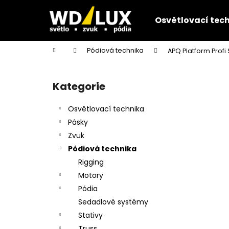
K
Přejít
na
o
Osvětlovací tec
obsah
Zpět
Zpět
š
do
do
í
Domů
Pódiová technika
APQ Platform Profi
k
obchodu
obchodu
P
o
Kategorie
Přeskočit
s
kategorie
t
Osvětlovací technika
r
Pásky
a
Zvuk
n
Pódiová technika
n
Rigging
í
Motory
p
Pódia
a
Sedadlové systémy
n
Stativy
e
Truss