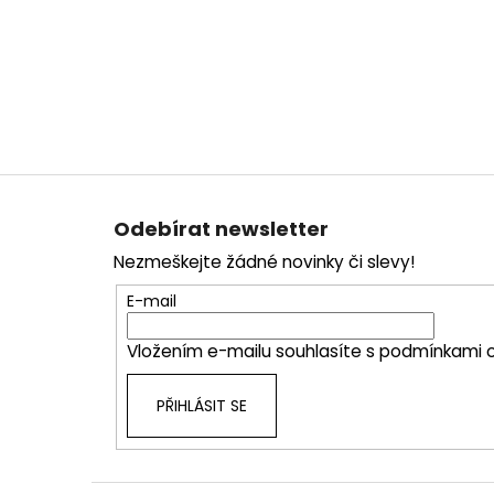
Z
á
Odebírat newsletter
p
Nezmeškejte žádné novinky či slevy!
a
t
E-mail
í
Vložením e-mailu souhlasíte s
podmínkami o
PŘIHLÁSIT SE