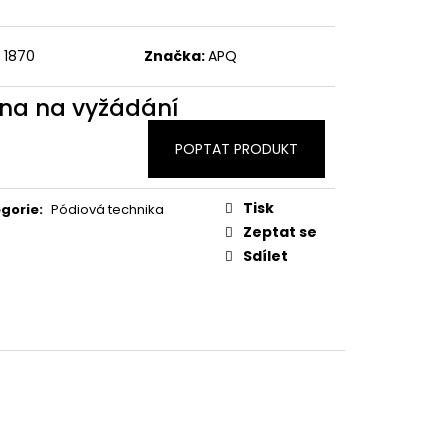
1870
Značka:
APQ
na na vyžádání
POPTAT PRODUKT
Tisk
gorie
:
Pódiová technika
Zeptat se
Sdílet