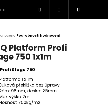
Hledat
Přihlášení
Nákupní
a
Výrobníky
Obchodní podmínky
Ko
košík
rné
odnoceno
Podrobnosti hodnocení
cení
Q Platform Profi
ktu
age 750 1x1m
ček.
Profi Stage 750
Platforma 1 x 1m
Buková překližka bez úpravy
Rám: 98mm, deska: 25mm
Max výška 2m
Nosnost 750kg/m2