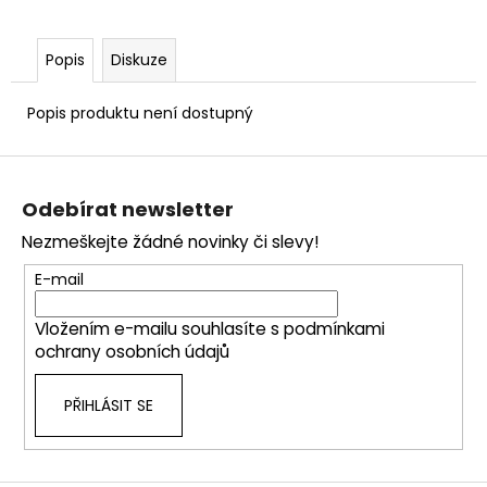
č
u
j
Popis
Diskuze
e
m
Popis produktu není dostupný
e
Z
á
Odebírat newsletter
p
Nezmeškejte žádné novinky či slevy!
a
t
E-mail
í
Vložením e-mailu souhlasíte s
podmínkami
ochrany osobních údajů
PŘIHLÁSIT SE