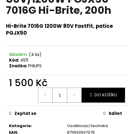
je
a
7016G Hi-Brite, 200h
0,0
z
j
5
í
hvězdiček.
Hi-Brite 7016G 1200W 80V FastFit, patice
t
PGJX50
?
Skladem
(4 ks)
Kód:
4511
Značka:
PHILIPS
HLEDAT
1 500 Kč
Měrná
D
DO KOŠÍKU
cena:
o
p
Zeptat se
Sdílet
o
r
Kategorie
:
Osvětlovací technika
u
EAN
:
8711500507075